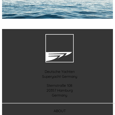
Deutsche Yachten
Superyacht Germany
Sternstraße 108
20357 Hamburg
Germany
ABOUT