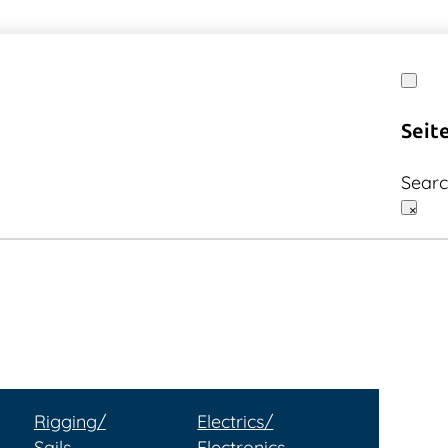
Seit
Sear
×
Rigging/
Electrics/
Sails
Electronics