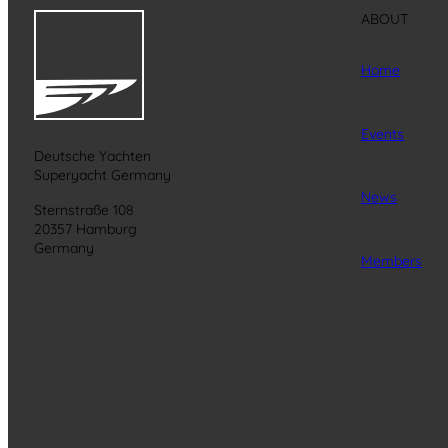
ABOUT
Home
Events
Deutsche Yachten
Superyacht Germany
News
Sternstraße 108
20357 Hamburg
Germany
Members