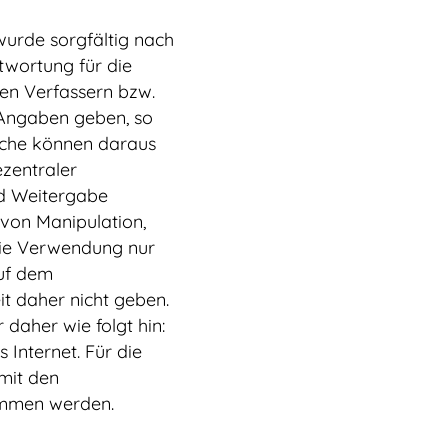
urde sorgfältig nach
wortung für die
 den Verfassern bzw.
e Angaben geben, so
rüche können daraus
ezentraler
d Weitergabe
von Manipulation,
die Verwendung nur
auf dem
t daher nicht geben.
daher wie folgt hin:
 Internet. Für die
mit den
ommen werden.