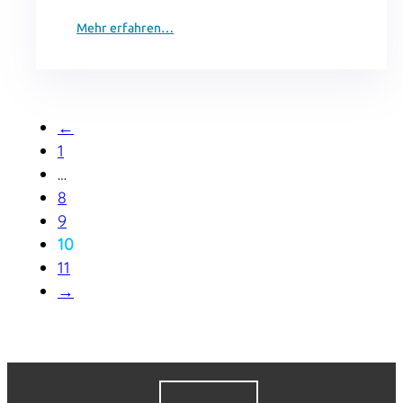
Mehr erfahren…
←
1
…
8
9
10
11
→