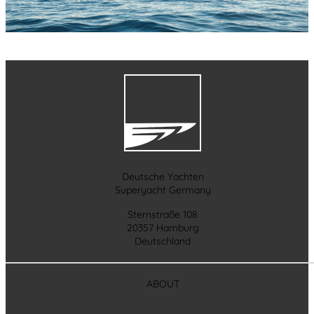
Deutsche Yachten
Superyacht Germany
Sternstraße 108
20357 Hamburg
Deutschland
ABOUT