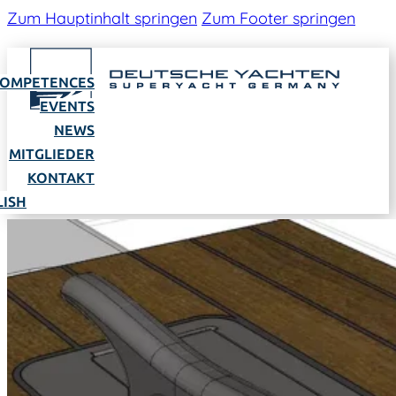
Zum Hauptinhalt springen
Zum Footer springen
OMPETENCES
EVENTS
NEWS
MITGLIEDER
KONTAKT
LISH