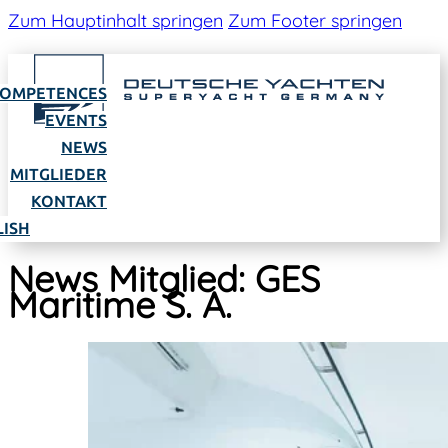
Zum Hauptinhalt springen
Zum Footer springen
OMPETENCES
EVENTS
NEWS
MITGLIEDER
KONTAKT
LISH
News Mitglied:
GES
Maritime S. A.