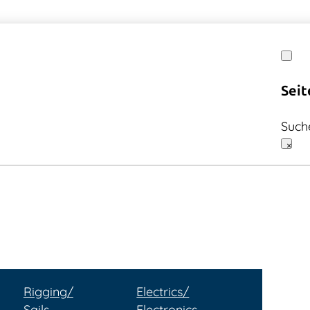
Seit
Such
×
Rigging/
Electrics/
Sails
Electronics