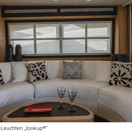
Leuchten „lookup®“