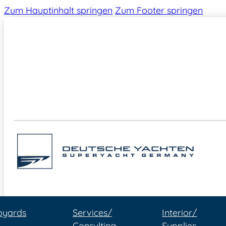
Zum Hauptinhalt springen
Zum Footer springen
pyards
Services/
Interior/
Consulting
Supplies