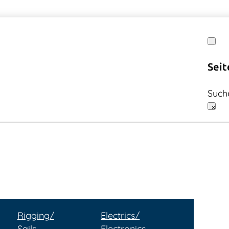
Seit
Such
×
Rigging/
Electrics/
Sails
Electronics