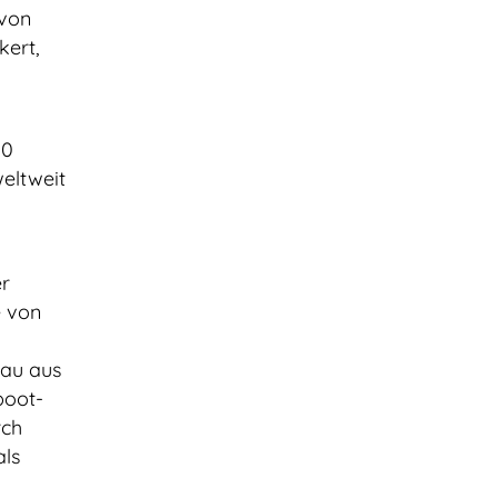
 von
kert,
10
eltweit
er
e von
bau aus
boot-
rch
als