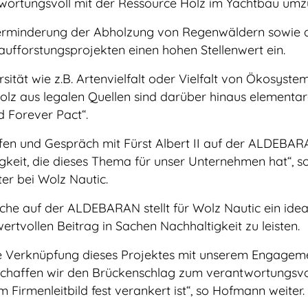
ntwortungsvoll mit der Ressource Holz im Yachtbau um
erminderung der Abholzung von Regenwäldern sowie 
ufforstungsprojekten einen hohen Stellenwert ein.
sität wie z.B. Artenvielfalt oder Vielfalt von Ökosyst
lz aus legalen Quellen sind darüber hinaus elementa
 Forever Pact“.
en und Gespräch mit Fürst Albert II auf der ALDEBA
tigkeit, die dieses Thema für unser Unternehmen hat“, s
er bei Wolz Nautic.
äche auf der ALDEBARAN stellt für Wolz Nautic ein idea
ertvollen Beitrag in Sachen Nachhaltigkeit zu leisten.
e Verknüpfung dieses Projektes mit unserem Engagem
schaffen wir den Brückenschlag zum verantwortungsvo
 Firmenleitbild fest verankert ist“, so Hofmann weiter.