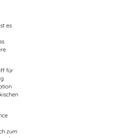
st es
as
ere
ff für
ng
ation
kischen
nce
sich zum