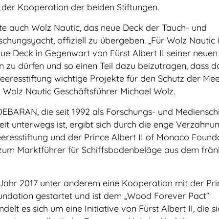
der Kooperation der beiden Stiftungen.
te auch Wolz Nautic, das neue Deck der Tauch- und
hungsyacht, offiziell zu übergeben. „Für Wolz Nautic i
ue Deck in Gegenwart von Fürst Albert II seiner neuen
zu dürfen und so einen Teil dazu beizutragen, dass d
eresstiftung wichtige Projekte für den Schutz der Me
 Wolz Nautic Geschäftsführer Michael Wolz.
EBARAN, die seit 1992 als Forschungs- und Medienschi
eit unterwegs ist, ergibt sich durch die enge Verzahnu
resstiftung und der Prince Albert II of Monaco Found
zum Marktführer für Schiffsbodenbeläge aus dem frän
Jahr 2017 unter anderem eine Kooperation mit der Pri
undation gestartet und ist dem „Wood Forever Pact“
delt es sich um eine Initiative von Fürst Albert II, die 