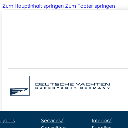
Zum Hauptinhalt springen
Zum Footer springen
pyards
Services/
Interior/
Consulting
Supplies