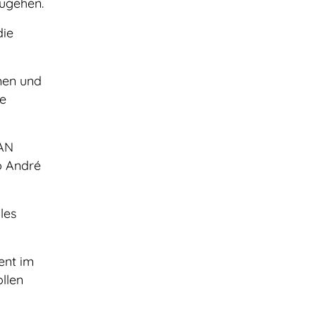
zugehen.
die
emen und
re
RAN
o André
les
ent im
llen