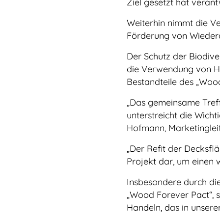
Ziel gesetzt hat vera
Weiterhin nimmt die V
Förderung von Wiedera
Der Schutz der Biodiver
die Verwendung von Ho
Bestandteile des „Wood
„Das gemeinsame Treff
unterstreicht die Wich
Hofmann, Marketingleit
„Der Refit der Decksfl
Projekt dar, um einen w
Insbesondere durch di
„Wood Forever Pact“, 
Handeln, das in unserem