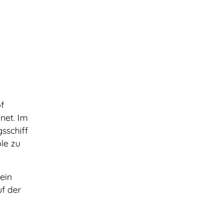
f
net. Im
sschiff
le zu
ein
uf der