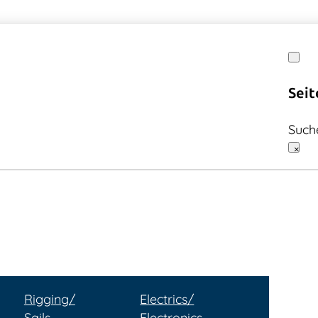
Seit
Such
×
Rigging/
Electrics/
Sails
Electronics