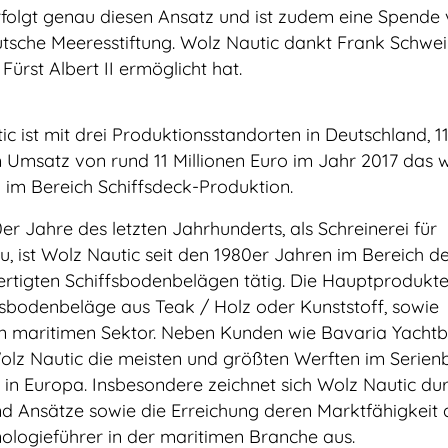
folgt genau diesen Ansatz und ist zudem eine Spende
tsche Meeresstiftung. Wolz Nautic dankt Frank Schwei
Fürst Albert II ermöglicht hat.
c ist mit drei Produktionsstandorten in Deutschland, 1
 Umsatz von rund 11 Millionen Euro im Jahr 2017 das w
im Bereich Schiffsdeck-Produktion.
r Jahre des letzten Jahrhunderts, als Schreinerei für
 ist Wolz Nautic seit den 1980er Jahren im Bereich d
ertigten Schiffsbodenbelägen tätig. Die Hauptprodukt
fsbodenbeläge aus Teak / Holz oder Kunststoff, sowie
n maritimen Sektor. Neben Kunden wie Bavaria Yacht
 Wolz Nautic die meisten und größten Werften im Serien
in Europa. Insbesondere zeichnet sich Wolz Nautic du
d Ansätze sowie die Erreichung deren Marktfähigkeit 
ologieführer in der maritimen Branche aus.