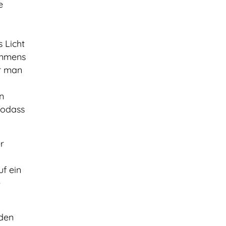
e
 Licht
immens
er man
n
 sodass
r
uf ein
e
nden