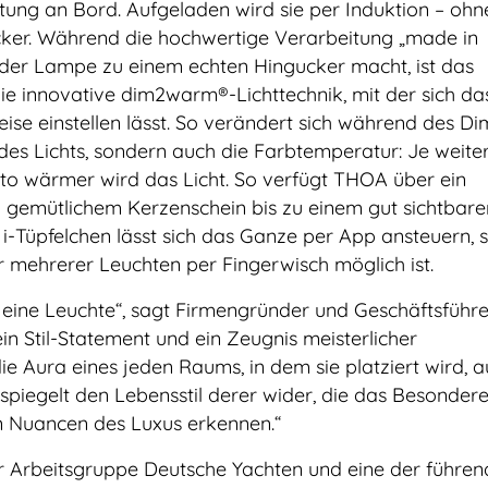
htung an Bord. Aufgeladen wird sie per Induktion – ohn
cker. Während die hochwertige Verarbeitung „made in
er Lampe zu einem echten Hingucker macht, ist das
die innovative dim2warm®-Lichttechnik, mit der sich das
se einstellen lässt. So verändert sich während des D
t des Lichts, sondern auch die Farbtemperatur: Je weit
to wärmer wird das Licht. So verfügt THOA über ein
 gemütlichem Kerzenschein bis zu einem gut sichtbare
ls i-Tüpfelchen lässt sich das Ganze per App ansteuern,
 mehrerer Leuchten per Fingerwisch möglich ist.
 eine Leuchte“, sagt Firmengründer und Geschäftsführe
 ein Stil-Statement und ein Zeugnis meisterlicher
e Aura eines jeden Raums, in dem sie platziert wird, a
 spiegelt den Lebensstil derer wider, die das Besonder
n Nuancen des Luxus erkennen.“
 der Arbeitsgruppe Deutsche Yachten und eine der führe