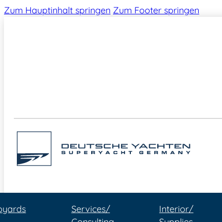
Zum Hauptinhalt springen
Zum Footer springen
pyards
Services/
Interior/
Consulting
Supplies