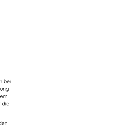
h bei
fung
chem
 die
nden