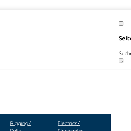
Seit
Such
×
Rigging/
Electrics/
Sails
Electronics