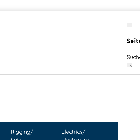
Seit
Such
×
Rigging/
Electrics/
Sails
Electronics