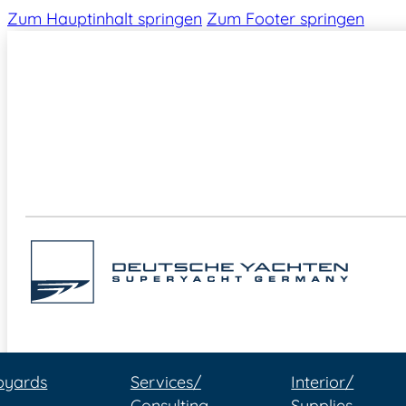
Zum Hauptinhalt springen
Zum Footer springen
pyards
Services/
Interior/
Consulting
Supplies