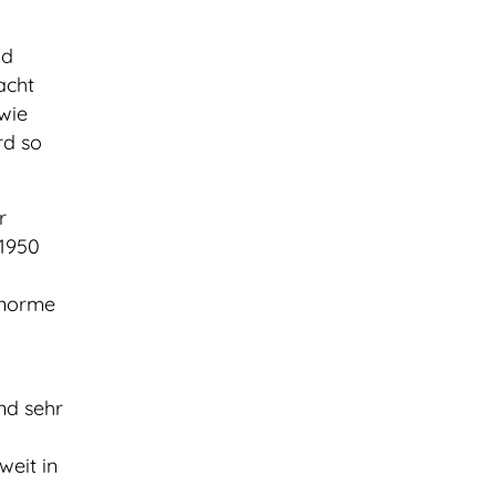
nd
acht
wie
rd so
r
 1950
enorme
nd sehr
weit in