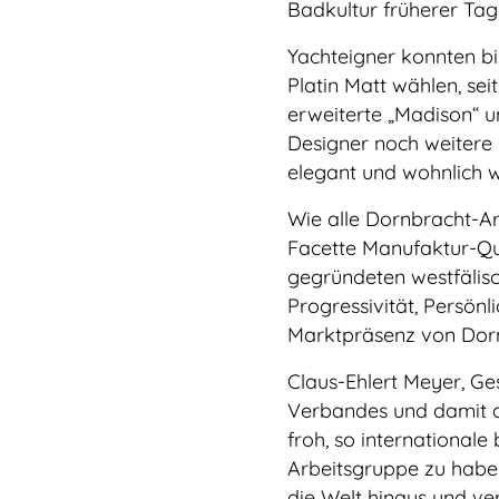
Badkultur früherer Tag
Yachteigner konnten bi
Platin Matt wählen, se
erweiterte „Madison“ u
Designer noch weitere
elegant und wohnlich w
Wie alle Dornbracht-Ar
Facette Manufaktur-Qua
gegründeten westfälisch
Progressivität, Persön
Marktpräsenz von Dor
Claus-Ehlert Meyer, Ge
Verbandes und damit au
froh, so international
Arbeitsgruppe zu haben
die Welt hinaus und ve