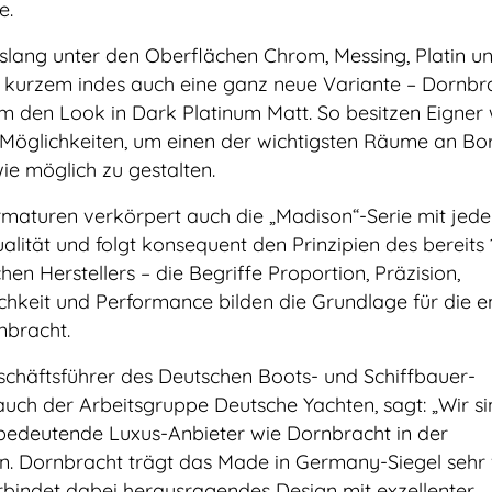
e.
slang unter den Oberflächen Chrom, Messing, Platin u
it kurzem indes auch eine ganz neue Variante – Dornbr
m den Look in Dark Platinum Matt. So besitzen Eigner 
 Möglichkeiten, um einen der wichtigsten Räume an Bo
ie möglich zu gestalten.
maturen verkörpert auch die „Madison“-Serie mit jede
lität und folgt konsequent den Prinzipien des bereits
en Herstellers – die Begriffe Proportion, Präzision,
lichkeit und Performance bilden die Grundlage für die 
nbracht.
schäftsführer des Deutschen Boots- und Schiffbauer-
ch der Arbeitsgruppe Deutsche Yachten, sagt: „Wir si
e bedeutende Luxus-Anbieter wie Dornbracht in der
. Dornbracht trägt das Made in Germany-Siegel sehr 
rbindet dabei herausragendes Design mit exzellenter