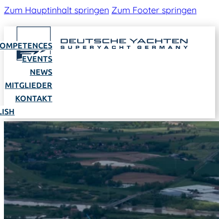
Zum Hauptinhalt springen
Zum Footer springen
OMPETENCES
EVENTS
NEWS
MITGLIEDER
KONTAKT
LISH