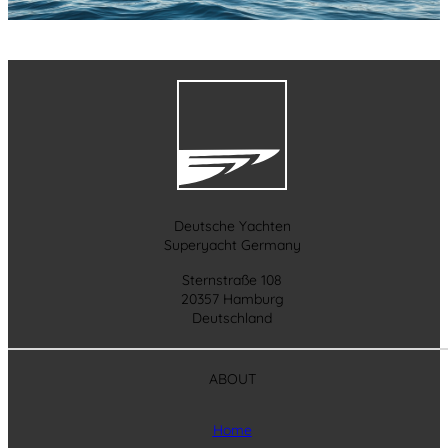
Deutsche Yachten
Superyacht Germany
Sternstraße 108
20357 Hamburg
Deutschland
ABOUT
Home