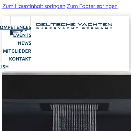
Zum Hauptinhalt springen
Zum Footer springen
OMPETENCES
EVENTS
NEWS
MITGLIEDER
KONTAKT
LISH