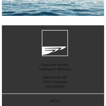
Deutsche Yachten
Superyacht Germany
Sternstraße 108
20357 Hamburg
Deutschland
ABOUT