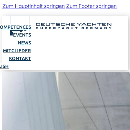
Zum Hauptinhalt springen
Zum Footer springen
OMPETENCES
EVENTS
NEWS
MITGLIEDER
KONTAKT
LISH