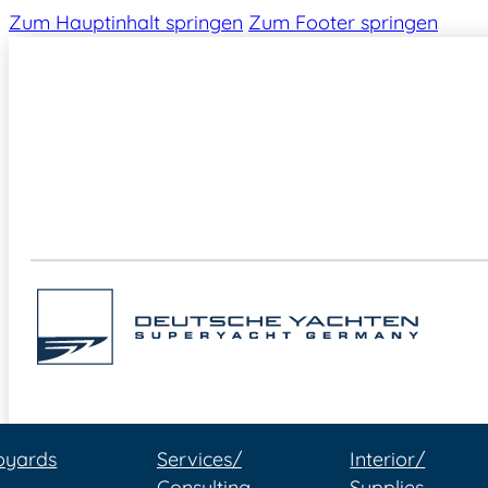
Zum Hauptinhalt springen
Zum Footer springen
pyards
Services/
Interior/
Consulting
Supplies