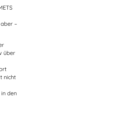
 METS
 aber –
er
w über
ort
t nicht
 in den