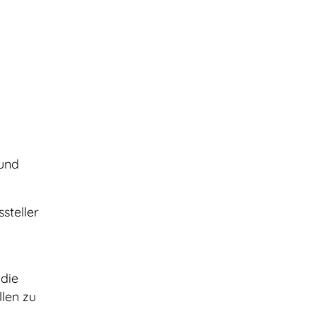
 und
steller
die
llen zu