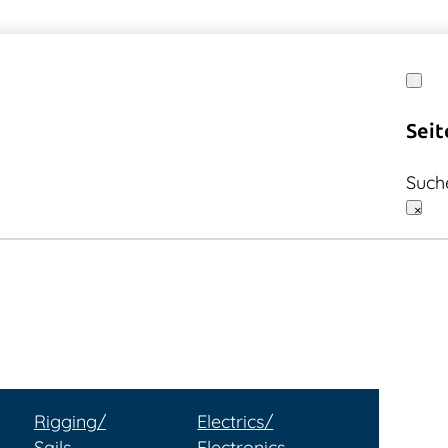
Seit
Such
×
Rigging/
Electrics/
Sails
Electronics