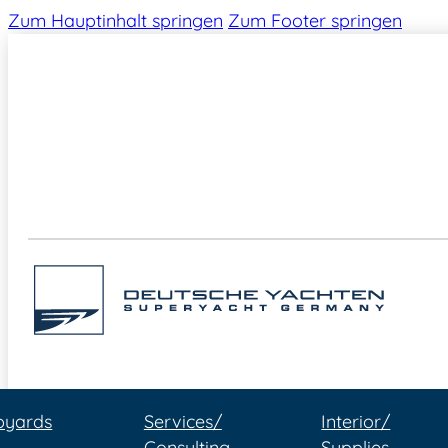
Zum Hauptinhalt springen
Zum Footer springen
pyards
Services/
Interior/
Consulting
Supplies