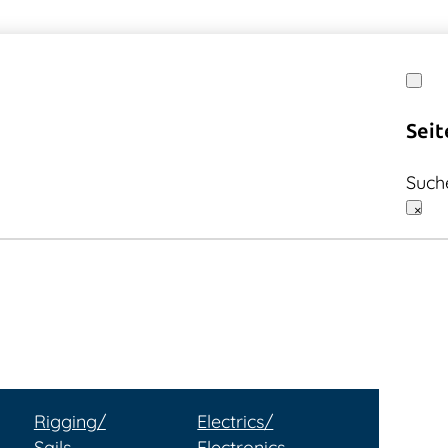
Seit
Such
×
Rigging/
Electrics/
Sails
Electronics