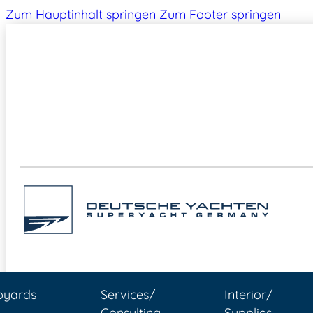
Zum Hauptinhalt springen
Zum Footer springen
pyards
Services/
Interior/
Consulting
Supplies