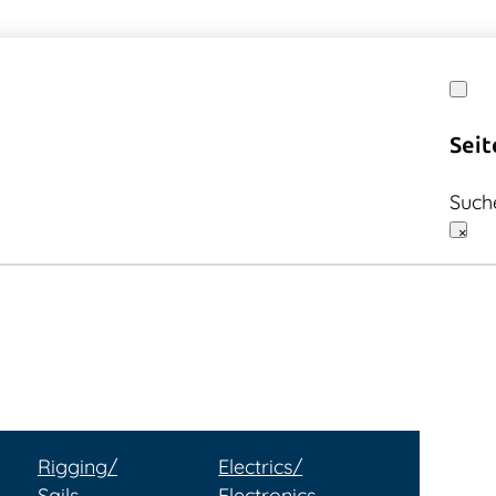
Seit
Such
×
Rigging/
Electrics/
Sails
Electronics