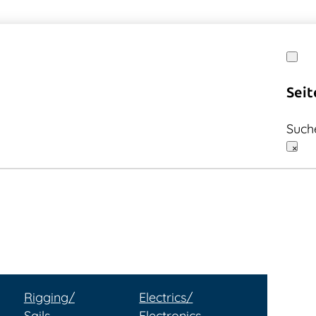
Seit
Such
×
Rigging/
Electrics/
Sails
Electronics