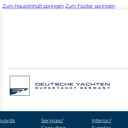
Zum Hauptinhalt springen
Zum Footer springen
pyards
Services/
Interior/
Consulting
Supplies